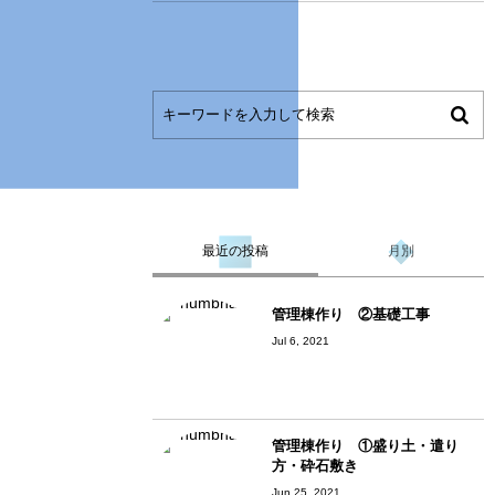
最近の投稿
月別
管理棟作り ②基礎工事
Jul 6, 2021
管理棟作り ①盛り土・遣り
方・砕石敷き
Jun 25, 2021