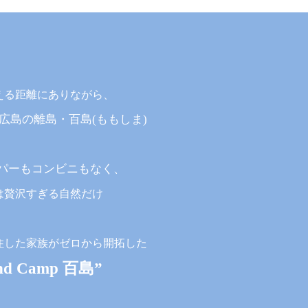
える距離にありながら、
広島の離島・百島(ももしま)
パーもコンビニもなく、
は贅沢すぎる自然だけ
住した家族がゼロから開拓した
and Camp 百島”