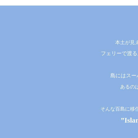
本土が見
フェリーで渡る
島にはスー
あるの
そんな百島に移
”Isl