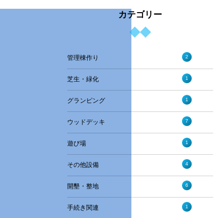
カテゴリー
2
管理棟作り
1
芝生・緑化
1
グランピング
7
ウッドデッキ
1
遊び場
4
その他設備
6
開墾・整地
1
手続き関連