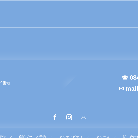
☎ 08
29番地
✉ mai
紹介
宿泊プラン＆予約
アクティビティ
アクセス
問い合わ