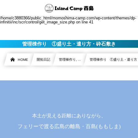
Warning
: getimagesize(/home/c3880366/public_html/momoshima-
camp.com/wp-content/uploads/2021/06/IMG_4735-2-1024x768.jpg): Failed to
open stream: No such file or directory in
/home/c3880366/public_html/momoshima-camp.com/wp-content/themes/dp-
infinitii/inc/scr/control/get_image_size.php
on line
41
管理棟作り ①盛り土・遣り方・砕石敷き
HOME
開拓日記
管理棟作り, …
管理棟作り ①盛り土・遣り方
本土が見える距離にありながら、
フェリーで渡る広島の離島・百島(ももしま)