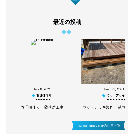
最近の投稿
July
6
,
2021
June
22
,
2021
管理棟作り
ウッドデッキ
管理棟作り ②基礎工事
ウッドデッキ製作 階段付け
momoshima-campの記事一覧