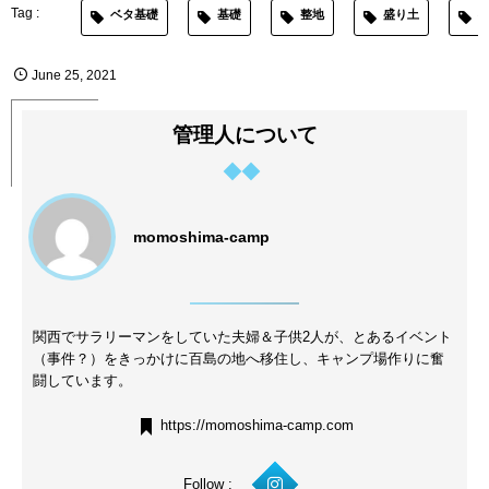
ベタ基礎
基礎
整地
盛り土
June
25
,
2021
管理人について
momoshima-camp
関西でサラリーマンをしていた夫婦＆子供2人が、とあるイベント
（事件？）をきっかけに百島の地へ移住し、キャンプ場作りに奮
闘しています。
https://momoshima-camp.com
Follow :