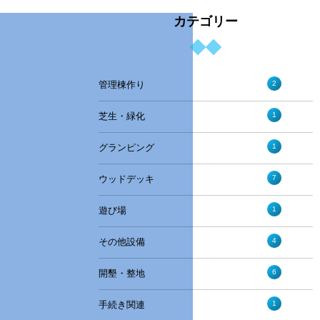
カテゴリー
2
管理棟作り
1
芝生・緑化
1
グランピング
7
ウッドデッキ
1
遊び場
4
その他設備
6
開墾・整地
1
手続き関連