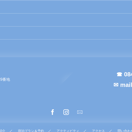
☎ 08
29番地
✉ mai
紹介
宿泊プラン＆予約
アクティビティ
アクセス
問い合わ