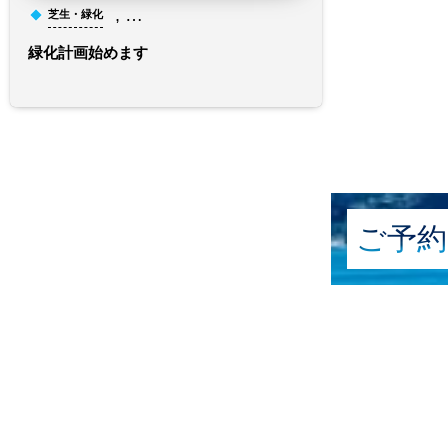
, …
芝生・緑化
緑化計画始めます
ご予約