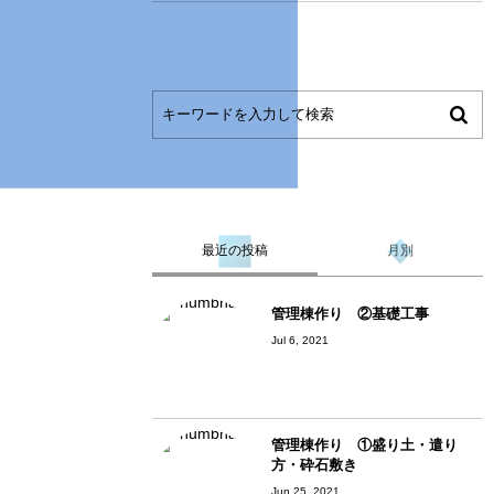
最近の投稿
月別
管理棟作り ②基礎工事
Jul 6, 2021
管理棟作り ①盛り土・遣り
方・砕石敷き
Jun 25, 2021