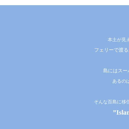
本土が見
フェリーで渡る
島にはスー
あるの
そんな百島に移
”Isl