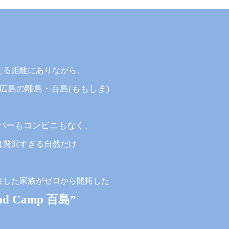
える距離にありながら、
広島の離島・百島(ももしま)
パーもコンビニもなく、
は贅沢すぎる自然だけ
住した家族がゼロから開拓した
and Camp 百島”