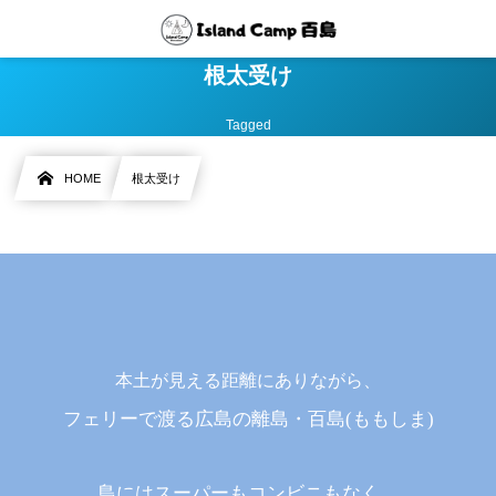
根太受け
Tagged
HOME
根太受け
本土が見える距離にありながら、
フェリーで渡る広島の離島・百島(ももしま)
島にはスーパーもコンビニもなく、