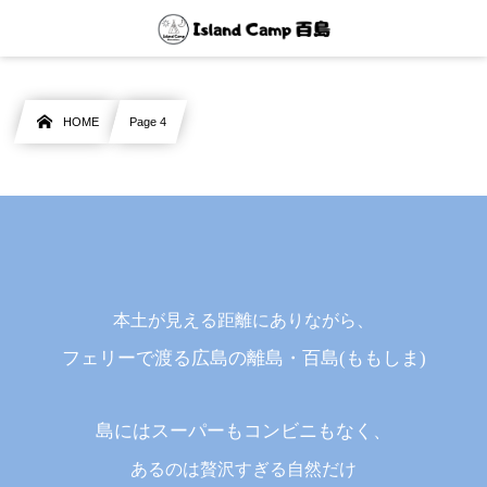
HOME
Page 4
本土が見える距離にありながら、
フェリーで渡る広島の離島・百島(ももしま)
島にはスーパーもコンビニもなく、
あるのは贅沢すぎる自然だけ