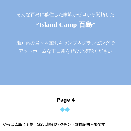
そんな百島に移住した家族がゼロから開拓した
”Island Camp 百島”
瀬戸内の島々を望むキャンプ＆グランピングで
アットホームな非日常をぜひご堪能ください
Page 4
やっぱ広島じゃ割 5/25以降はワクチン・陰性証明不要です