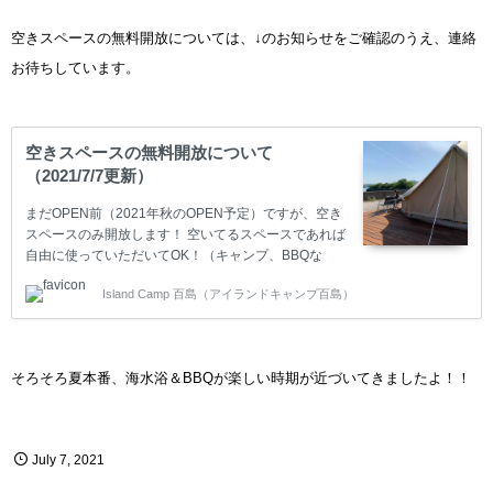
空きスペースの無料開放については、↓のお知らせをご確認のうえ、連絡
お待ちしています。
空きスペースの無料開放について
（2021/7/7更新）
まだOPEN前（2021年秋のOPEN予定）ですが、空き
スペースのみ開放します！ 空いてるスペースであれば
自由に使っていただいてOK！（キャンプ、BBQな
ど）ご利用希望の方は下記の注意事項を確認の上必ず
Island Camp 百島（アイランドキャンプ百島）
事前にご連絡ください✉mail@momoshima-
camp.com☎080-5406-6975 注意事項 OPEN前のた
め、何もお構いできません m(_ _)m ・必要な道具はお
客さまの方で全て持ち込みお願いします。 ・トイレは
そろそろ夏本番、海水浴＆BBQが楽しい時期が近づいてきましたよ！！
仮設トイレのみ。 ・水道は仮設の立水栓あり。屋外ホ
ースなので、何か洗ったり、海で泳いだ後に体を流し
ていただくことはできますが、飲用は不可です。 ・お
風呂、電気などの設備…
July
7
,
2021