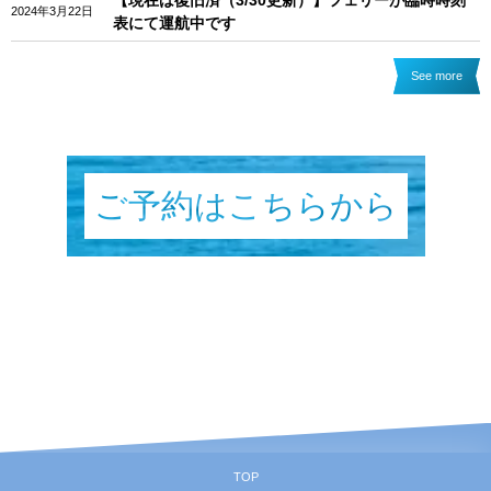
【現在は復旧済（3/30更新）】フェリーが臨時時刻
2024年3月22日
表にて運航中です
See more
ご予約はこちら
から
TOP